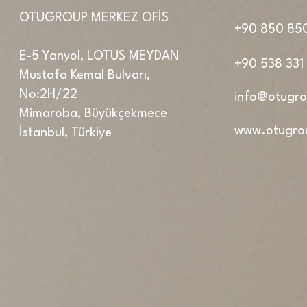
OTUGROUP MERKEZ OFİS
+90 850 850
E-5 Yanyol, LOTUS MEYDAN
+90 538 331
Mustafa Kemal Bulvarı,
No:2H/22
info@otugr
Mimaroba, Büyükçekmece
www.otugro
İstanbul, Türkiye