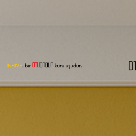
OTU
GROUP
INHIVE
, bir
kuruluşudur.